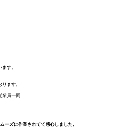
います。
おります。
従業員一同
スムーズに作業されてて感心しました。